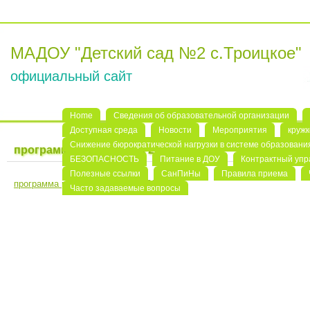
МАДОУ "Детский сад №2 с.Троицкое"
официальный сайт
Home
Сведения об образовательной организации
Доступная среда
Новости
Мероприятия
кружк
Снижение бюрократической нагрузки в системе образовани
программа развития на 2019 — 2023 г.
БЕЗОПАСНОСТЬ
Питание в ДОУ
Контрактный уп
Полезные ссылки
СанПиНы
Правила приема
программа развития на 2019 - 2023 г.
Часто задаваемые вопросы