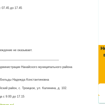
 07.45 до 17.45
Н
еждение не оказывает.
____________________________________
администрации Нанайского муниципального района
:
Бельды Надежда Константиновна
ский район, с. Троицкое, ул. Калинина, д. 102.
 с 9.00 до 17.15
obrnan.ru/