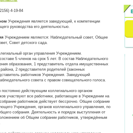
42156) 4-19-84
ном
Учреждения является заведующий, к компетенции
ущего руководства его деятельностью.
ия
Учреждением являются: Наблюдательный совет, Общее
вет, Совет детского сада.
егиальный орган управления Учреждением.
оставе 5 членов на срок 5 лет. В состав Наблюдательного
ления образования, 1 представитель отдела имущественных
района, 2 представителя родителей (законных
едставитель работников Учреждения. Заведующий
аблюдательного совета с правом совещательного голоса.
 постоянно действующим коллегиального органом
ков участвуют все работники, работающие в Учреждении на
собрание работников действует бессрочно. Общее собрание
ующего Учреждения, органов коллегиального управления, по
Общего собрания. Деятельность и порядок выступления от
оложением об Общем собрании работников, утверждённым
.