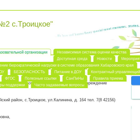
№2 с.Троицкое"
азовательной организации
Независимая система оценки качества
Доступная среда
Новости
Мероприя
ние бюрократической нагрузки в системе образования Хабаровского края
ия образовательной организацией
ДОУ
БЕЗОПАСНОСТЬ
Питание в ДОУ
Контрактный управляющи
ФГОС
Полезные ссылки
СанПиНы
Правила приема
 автономное дошкольное образовательное учреждение
еры поддержки
Часто задаваемые вопросы
ский район, с.Троицкое, ул.Калинина, д. 164 тел. 7(8 42156)
овна,