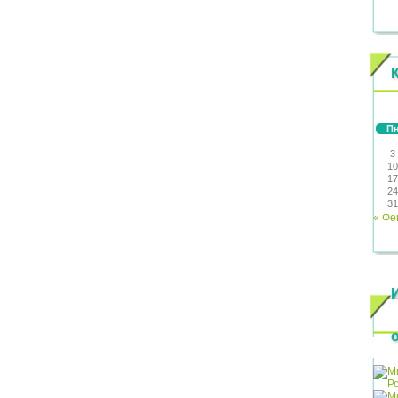
П
3
10
17
24
31
« Фе