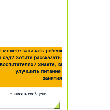
е можете записать ребёнка
в сад? Хотите рассказать о
воспитателях? Знаете, как
улучшить питание и
занятия?
Написать сообщение