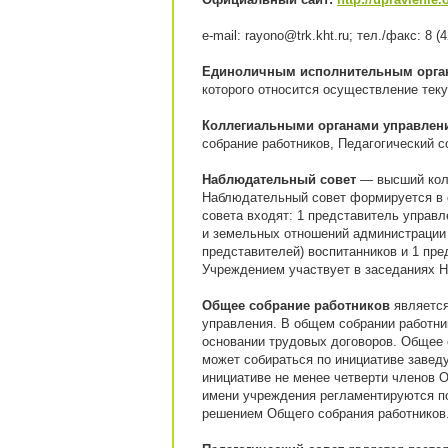
e-mail: rayono@trk.kht.ru; тел./факс: 8 (
Единоличным исполнительным орга
которого относится осуществление тек
Коллегиальными органами управлен
собрание работников, Педагогический со
Наблюдательный совет
— высший колл
Наблюдательный совет формируется в с
совета входят: 1 представитель управ
и земельных отношений администрации 
представителей) воспитанников и 1 пр
Учреждением участвует в заседаниях Н
Общее собрание работников
является
управления. В общем собрании работни
основании трудовых договоров. Общее 
может собираться по инициативе завед
инициативе не менее четверти членов 
имени учреждения регламентируются п
решением Общего собрания работников