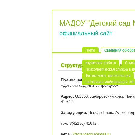
МАДОУ "Детский сад 
официальный сайт
Home
Сведения об обр
кружковая работа
Сниже
Структура и органы управлен
Психологическая служба в 
Фотоотчеты, презентации
Полное наименование:
Муниципальное
Частичная мобилизация. М
«Детский сад № 2 с. Троицкое»
Адрес:
682350, Хабаровский край, Нанай
41-642
Заведующий:
Поссар Елена Александр
тел. 8(42156) 41642,
e-mail:
2troiskoedou@mail.ru