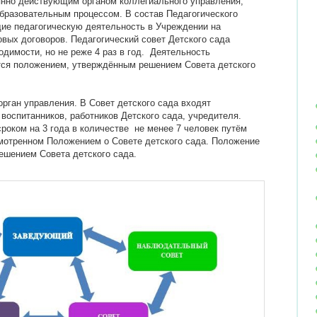
нно действующим органом коллегиального управления,
разовательным процессом. В состав Педагогического
ие педагогическую деятельность в Учреждении на
вых договоров. Педагогический совет Детского сада
димости, но не реже 4 раз в год. Деятельность
тся положением, утверждённым решением Совета детского
рган управления. В Совет детского сада входят
воспитанников, работников Детского сада, учредителя.
роком на 3 года в количестве не менее 7 человек путём
смотренном Положением о Совете детского сада. Положение
решением Совета детского сада.