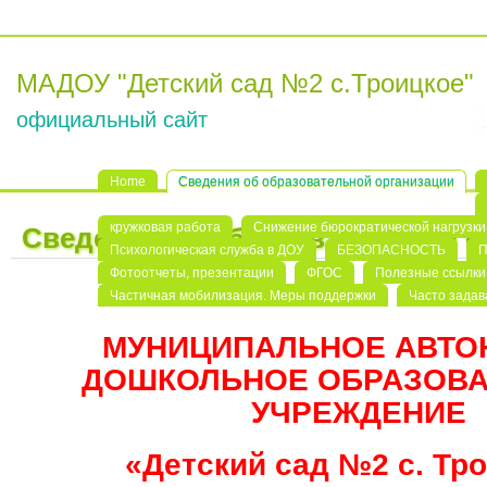
МАДОУ "Детский сад №2 с.Троицкое"
официальный сайт
Home
Сведения об образовательной организации
кружковая работа
Снижение бюрократической нагрузки 
Сведения об образовательной о
Психологическая служба в ДОУ
БЕЗОПАСНОСТЬ
П
Фотоотчеты, презентации
ФГОС
Полезные ссылки
Частичная мобилизация. Меры поддержки
Часто зада
МУНИЦИПАЛЬНОЕ АВТО
ДОШКОЛЬНОЕ ОБРАЗОВА
УЧРЕЖДЕНИЕ
«Детский сад №2 с. Тр