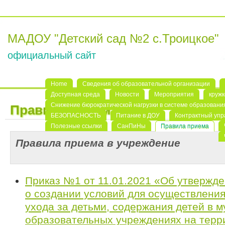
МАДОУ "Детский сад №2 с.Троицкое"
официальный сайт
Home
Сведения об образовательной организации
Доступная среда
Новости
Мероприятия
кружк
Снижение бюрократической нагрузки в системе образовани
Правила приема
БЕЗОПАСНОСТЬ
Питание в ДОУ
Контрактный уп
Полезные ссылки
СанПиНы
Правила приема
Правила приема в учреждение
Приказ №1 от 11.01.2021 «Об утвержд
о создании условий для осуществления
ухода за детьми, содержания детей в 
образовательных учреждениях на терр