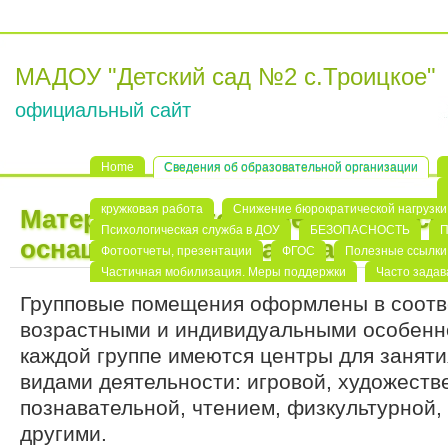
МАДОУ "Детский сад №2 с.Троицкое"
официальный сайт
Home
Сведения об образовательной организации
кружковая работа
Снижение бюрократической нагрузки 
Материально-техническое обесп
Психологическая служба в ДОУ
БЕЗОПАСНОСТЬ
П
оснащенность образовательного
Фотоотчеты, презентации
ФГОС
Полезные ссылки
Частичная мобилизация. Меры поддержки
Часто зада
Групповые помещения оформлены в соотв
возрастными и индивидуальными особенно
каждой группе имеются центры для занят
видами деятельности: игровой, художеств
познавательной, чтением, физкультурной,
другими.