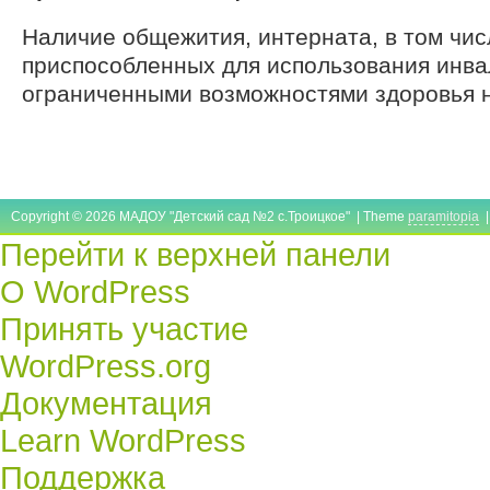
Наличие общежития, интерната, в том чис
приспособленных для использования инва
ограниченными возможностями здоровья 
Copyright © 2026 МАДОУ "Детский сад №2 с.Троицкое" | Theme
paramitopia
|
Перейти к верхней панели
О
О WordPress
WordPress
Принять участие
WordPress.org
Документация
Learn WordPress
Поддержка